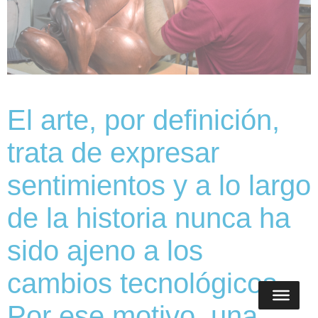
El arte, por definición,
trata de expresar
sentimientos y a lo largo
de la historia nunca ha
sido ajeno a los
cambios tecnológicos.
Por ese motivo, una